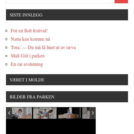
SISTE INNLEGG
For en flott festival!
Natta kan komme nå
Tora: — Du må få huet ut av ræva
Mall Girl i parken
En rar avslutning
VÆRET I MOLDE
BILDER FRA PARKEN