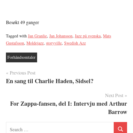
Besøkt 49 ganger
Tagged with
Jan Granlie
,
Jan Johansson
,
Jazz på svenska
,
Mats
Gustafsson
,
Moldejazz
,
storyville
,
Swedish Azz
Forhåndsomtaler
Innleggsnavigasjon
Previous Post
En sang til Charlie Haden, Sidsel?
Next Post
For Zappa-fansen, del I: Intervju med Arthur
Barrow