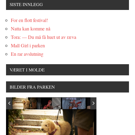
SISTE INNLEGG
For en flott festival!
Natta kan komme nå
Tora: — Du må få huet ut av ræva
Mall Girl i parken
En rar avslutning
VÆRET I MOLDE
BILDER FRA PARKEN