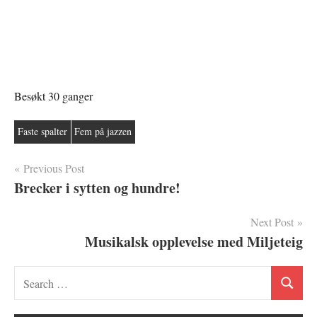
Besøkt 30 ganger
Faste spalter
Fem på jazzen
Innleggsnavigasjon
Previous Post
Brecker i sytten og hundre!
Next Post
Musikalsk opplevelse med Miljeteig