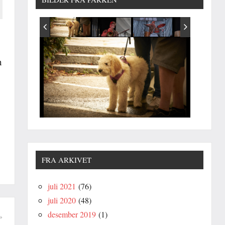
n
FRA ARKIVET
juli 2021
(76)
juli 2020
(48)
desember 2019
(1)