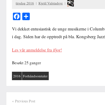
tirsdag 2016
Kjetil Valstadsve
Facebook
Share
Vi dekket entusiastisk de unge musikerne i Columbic
i dag. Siden har de opptredt på bla. Kongsberg Jazzf
Les vår anmeldelse fra ifjor!
Besøkt 25 ganger
2016
Forhåndsomtaler
Innleggsnavigasjon
Previous Post