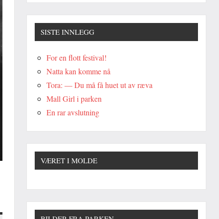
SISTE INNLEGG
For en flott festival!
Natta kan komme nå
Tora: — Du må få huet ut av ræva
Mall Girl i parken
En rar avslutning
VÆRET I MOLDE
BILDER FRA PARKEN