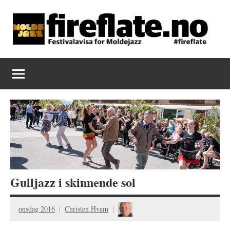
Skip
to
content
Fireflate
Gulljazz i skinnende sol
onsdag 2016
Christen Hvam