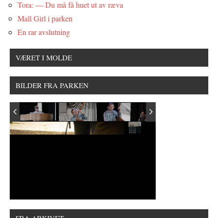
Tora: — Du må få huet ut av ræva
Mall Girl i parken
En rar avslutning
VÆRET I MOLDE
BILDER FRA PARKEN