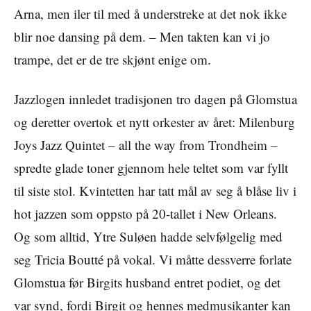
Arna, men iler til med å understreke at det nok ikke
blir noe dansing på dem. – Men takten kan vi jo
trampe, det er de tre skjønt enige om.
Jazzlogen innledet tradisjonen tro dagen på Glomstua
og deretter overtok et nytt orkester av året: Milenburg
Joys Jazz Quintet – all the way from Trondheim –
spredte glade toner gjennom hele teltet som var fyllt
til siste stol. Kvintetten har tatt mål av seg å blåse liv i
hot jazzen som oppsto på 20-tallet i New Orleans.
Og som alltid, Ytre Suløen hadde selvfølgelig med
seg Tricia Boutté på vokal. Vi måtte dessverre forlate
Glomstua før Birgits husband entret podiet, og det
var synd, fordi Birgit og hennes medmusikanter kan