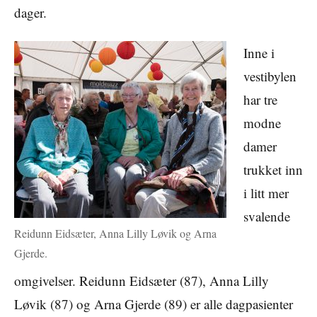
dager.
Inne i
vestibylen
har tre
modne
damer
trukket inn
i litt mer
svalende
Reidunn Eidsæter, Anna Lilly Løvik og Arna
Gjerde.
omgivelser. Reidunn Eidsæter (87), Anna Lilly
Løvik (87) og Arna Gjerde (89) er alle dagpasienter