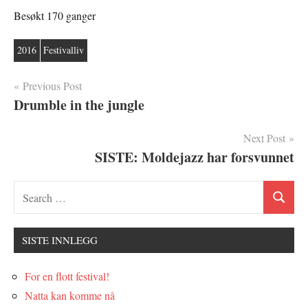
Besøkt 170 ganger
2016
Festivalliv
Innleggsnavigasjon
Previous Post
Drumble in the jungle
Next Post
SISTE: Moldejazz har forsvunnet
SISTE INNLEGG
For en flott festival!
Natta kan komme nå