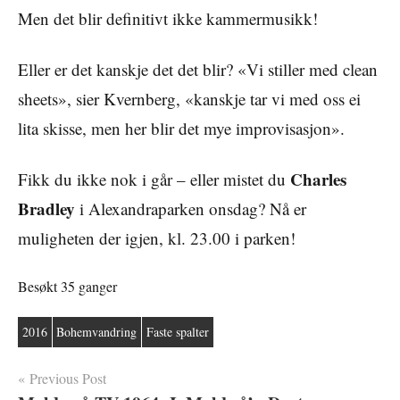
Men det blir definitivt ikke kammermusikk!
Eller er det kanskje det det blir? «Vi stiller med clean
sheets», sier Kvernberg, «kanskje tar vi med oss ei
lita skisse, men her blir det mye improvisasjon».
Charles
Fikk du ikke nok i går – eller mistet du
Bradley
i Alexandraparken onsdag? Nå er
muligheten der igjen, kl. 23.00 i parken!
Besøkt 35 ganger
2016
Bohemvandring
Faste spalter
Innleggsnavigasjon
Previous Post