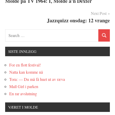
Molde på TV 1964: I, Molde å’n Dexter
Next Post
Jazzquizz onsdag: 12 vrange
SISTE INNLEGG
For en flott festival!
Natta kan komme nå
Tora: — Du må få huet ut av ræva
Mall Girl i parken
En rar avslutning
VÆRET I MOLDE