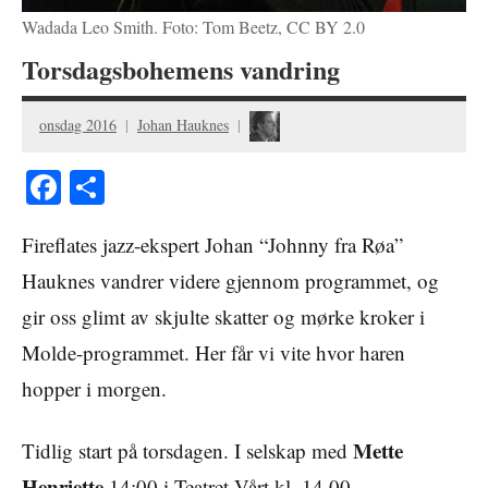
Wadada Leo Smith. Foto: Tom Beetz, CC BY 2.0
Torsdagsbohemens vandring
onsdag 2016
Johan Hauknes
Facebook
Share
Fireflates jazz-ekspert Johan “Johnny fra Røa”
Hauknes vandrer videre gjennom programmet, og
gir oss glimt av skjulte skatter og mørke kroker i
Molde-programmet. Her får vi vite hvor haren
hopper i morgen.
Mette
Tidlig start på torsdagen. I selskap med
Henriette
14:00 i Teatret Vårt kl. 14.00.