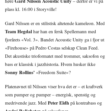
Gard Nilssen Acoustic Unity
høre
– derfor er vi på
plass kl. 16:00 i Storyville!
Gard Nilssen er en stilistisk altetende kameleon. Med
Team Hegdal
har han en fersk Spellemann med
fjorårets «Vol. 3». Bandet Acoustic Unity ga i fjor ut
«Firehouse» på Pedro Costas selskap Clean Feed.
Det akustiske trioformatet med trommer, saksofon og
bass er klassisk i jazzhistoria. Hvem husker ikke
Sonny Rollins’
«Freedom Suite»?
Platenavnet til Nilssen viser hva det er – et kraftverk
som pumper og pumper – energisk, spenstig og
Peter Eldh
medrivende jazz. Med
på kontrabass og
André Roligheten
på saksofoner.