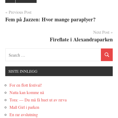
Innleggsnavigasjon
Previous Post
Fem på Jazzen: Hvor mange paraplyer?
Next Post
Fireflate i Alexandraparken
SISTE INNLEGG
For en flott festival!
Natta kan komme nå
Tora: — Du må få huet ut av ræva
Mall Girl i parken
En rar avslutning