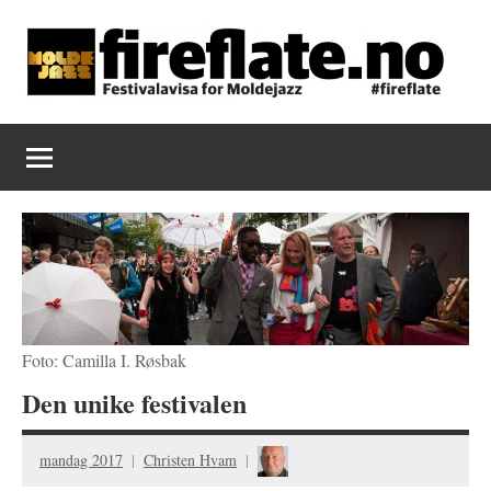
Skip
to
content
Fireflate
Foto: Camilla I. Røsbak
Den unike festivalen
mandag 2017
Christen Hvam