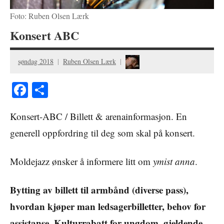
Foto: Ruben Olsen Lærk
Konsert ABC
søndag 2018
Ruben Olsen Lærk
Facebook
Share
Konsert-ABC / Billett & arenainformasjon. En
generell oppfordring til deg som skal på konsert.
Moldejazz ønsker å informere litt om
ymist anna
.
Bytting av billett til armbånd (diverse pass),
hvordan kjøper man ledsagerbilletter, behov for
assistanse, Kulturrabatt for ungdom, gjeldende