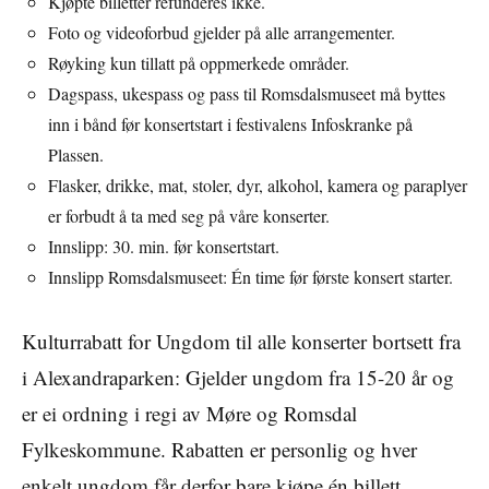
Kjøpte billetter refunderes ikke.
Foto og videoforbud gjelder på alle arrangementer.
Røyking kun tillatt på oppmerkede områder.
Dagspass, ukespass og pass til Romsdalsmuseet må byttes
inn i bånd før konsertstart i festivalens Infoskranke på
Plassen.
Flasker, drikke, mat, stoler, dyr, alkohol, kamera og paraplyer
er forbudt å ta med seg på våre konserter.
Innslipp: 30. min. før konsertstart.
Innslipp Romsdalsmuseet: Én time før første konsert starter.
Kulturrabatt for Ungdom til alle konserter bortsett fra
i Alexandraparken: Gjelder ungdom fra 15-20 år og
er ei ordning i regi av Møre og Romsdal
Fylkeskommune. Rabatten er personlig og hver
enkelt ungdom får derfor bare kjøpe én billett.