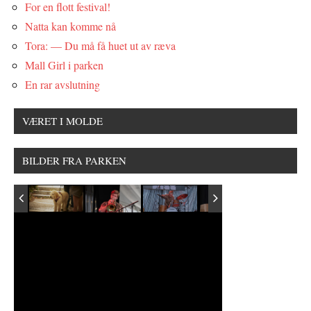
For en flott festival!
Natta kan komme nå
Tora: — Du må få huet ut av ræva
Mall Girl i parken
En rar avslutning
VÆRET I MOLDE
BILDER FRA PARKEN