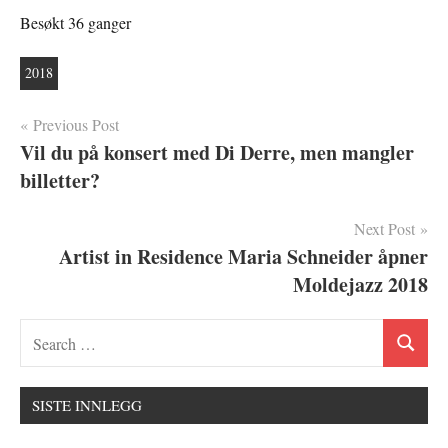
Besøkt 36 ganger
2018
Innleggsnavigasjon
Previous Post
Vil du på konsert med Di Derre, men mangler
billetter?
Next Post
Artist in Residence Maria Schneider åpner
Moldejazz 2018
SISTE INNLEGG