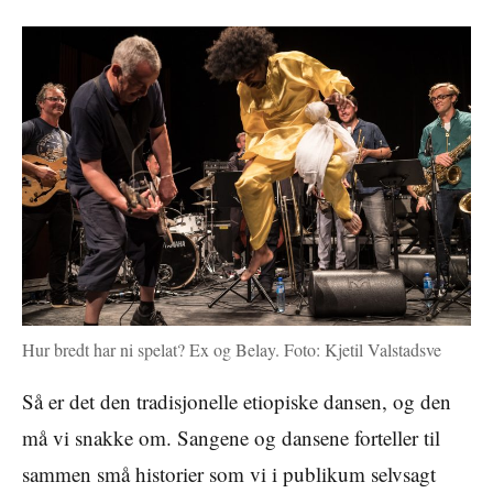
Hur bredt har ni spelat? Ex og Belay. Foto: Kjetil Valstadsve
Så er det den tradisjonelle etiopiske dansen, og den
må vi snakke om. Sangene og dansene forteller til
sammen små historier som vi i publikum selvsagt