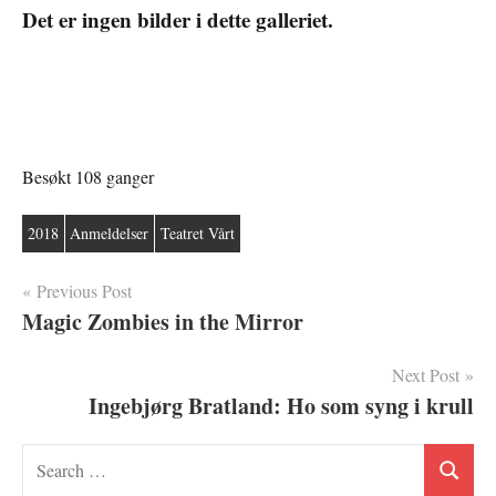
Det er ingen bilder i dette galleriet.
Besøkt 108 ganger
2018
Anmeldelser
Teatret Vårt
Innleggsnavigasjon
Previous Post
Magic Zombies in the Mirror
Next Post
Ingebjørg Bratland: Ho som syng i krull