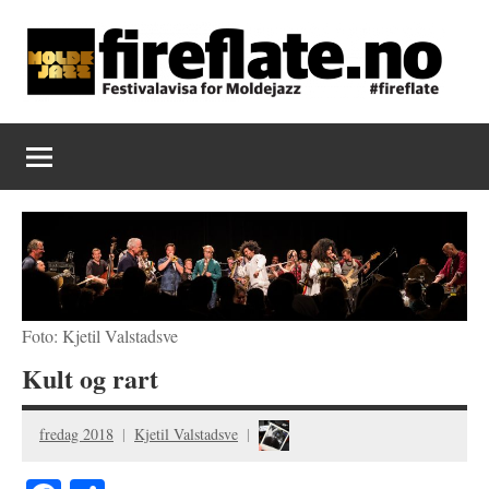
Skip
to
content
Fireflate
Foto: Kjetil Valstadsve
Kult og rart
fredag 2018
Kjetil Valstadsve