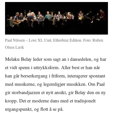
Paal Nilssen – Love XL Unit, Ethiobraz Edition. Foto: Ruben
Olsen Lærk
Melaku Belay leder som sagt an i dansedelen, og har
et vidt spenn i uttrykksform. Aller best er han når
han går berserkergang i friform, interagerer spontant
med musikerne, og legemligjør musikken. Om Paal
gir storbandjazzen et nytt ansikt, gir Belay den en ny
kropp. Det er moderne dans med et tradisjonelt
utgangspunkt, og flott å se på.