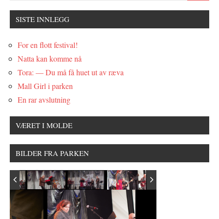
SISTE INNLEGG
For en flott festival!
Natta kan komme nå
Tora: — Du må få huet ut av ræva
Mall Girl i parken
En rar avslutning
VÆRET I MOLDE
BILDER FRA PARKEN