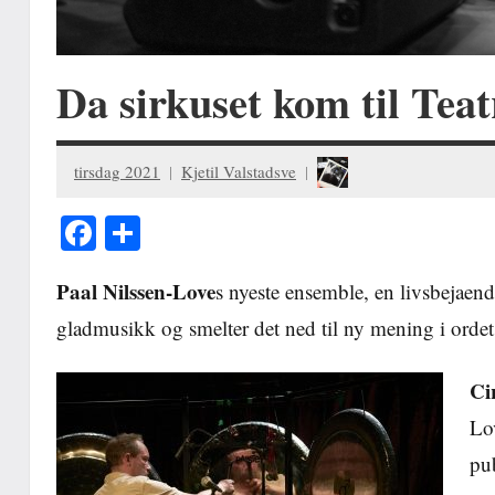
Da sirkuset kom til Teat
tirsdag 2021
Kjetil Valstadsve
Facebook
Share
Paal Nilssen-Love
s nyeste ensemble, en livsbejaend
gladmusikk og smelter det ned til ny mening i orde
Ci
Lov
pub