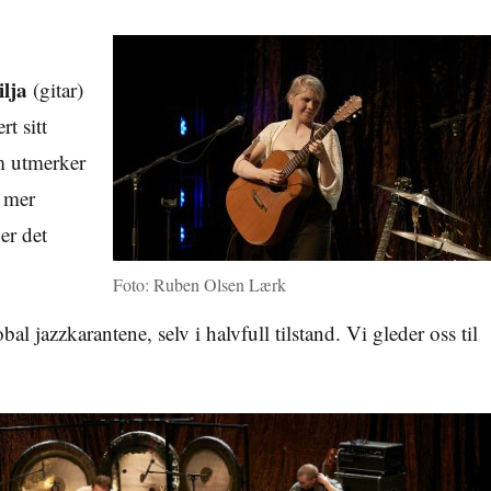
lja
(gitar)
rt sitt
m utmerker
t mer
er det
Foto: Ruben Olsen Lærk
lobal jazzkarantene, selv i halvfull tilstand. Vi gleder oss til