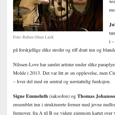
wor
mo
Ju
tan
Foto: Ruben Olsen Lærk
i –
på forskjellige slike strofer og riff dratt inn og blan
Nilssen-Love har samlet artister under slike paraply
Molde i 2013. Det var litt av en opplevelse, men Ci
– hver del med en sentral og uerstattelig funksjon.
Signe Emmeluth
Thomas Johanss
(saksofon) og
ensemblet inn i strukturerte former med jevne mell
fremover, fra A til B og videre gjennom kartet over