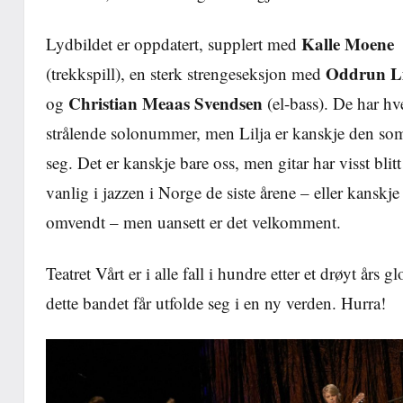
Kalle Moene
Lydbildet er oppdatert, supplert med
Oddrun Li
(trekkspill), en sterk strengeseksjon med
Christian Meaas Svendsen
og
(el-bass). De har hve
strålende solonummer, men Lilja er kanskje den so
seg. Det er kanskje bare oss, men gitar har visst blit
vanlig i jazzen i Norge de siste årene – eller kanskje 
omvendt – men uansett er det velkomment.
Teatret Vårt er i alle fall i hundre etter et drøyt års g
dette bandet får utfolde seg i en ny verden. Hurra!