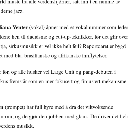
ld music fra alle verdenshjørner, satt inn i en ramme av
derne jazz.
liana Venter
(vokal) åpner med et vokalnummer som lede
kene hen til dadaisme og cut-up-teknikker, før det glir over
 tja, sirkusmusikk er vel ikke helt feil? Reportoaret er bygd
det med bla. brasilianske og afrikanske innflytelser.
er før, og alle husker vel Large Unit og pang-debuten i
rkus fremstår som en mer fokusert og finjustert mekanisme
on
(trompet) har full hyre med å dra det viltvoksende
omrom, og de gjør den jobben med glans. De driver det hel
 verdens musikk.