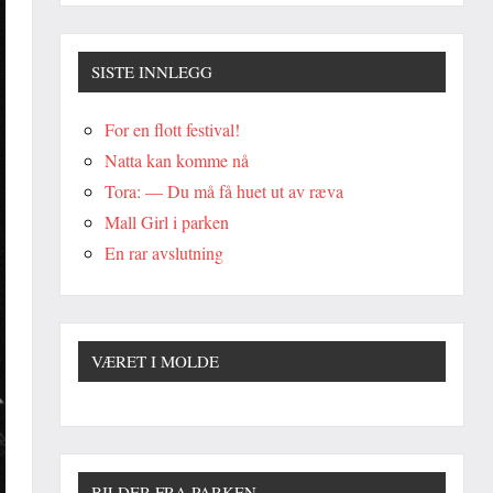
SISTE INNLEGG
For en flott festival!
Natta kan komme nå
Tora: — Du må få huet ut av ræva
Mall Girl i parken
En rar avslutning
VÆRET I MOLDE
BILDER FRA PARKEN