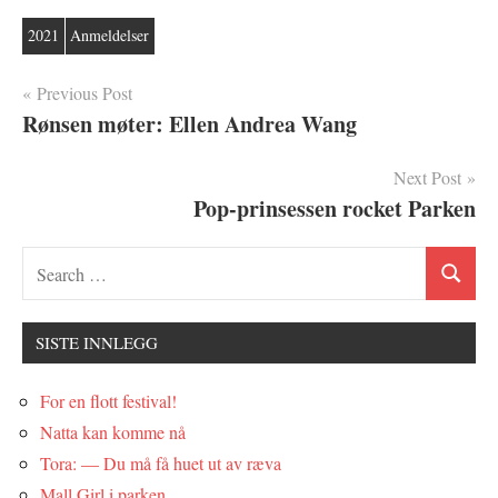
2021
Anmeldelser
Innleggsnavigasjon
Previous Post
Rønsen møter: Ellen Andrea Wang
Next Post
Pop-prinsessen rocket Parken
SISTE INNLEGG
For en flott festival!
Natta kan komme nå
Tora: — Du må få huet ut av ræva
Mall Girl i parken