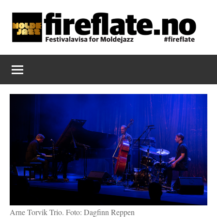
Skip
to
content
Fireflate
Arne Torvik Trio. Foto: Dagfinn Reppen