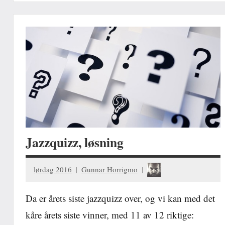
Jazzquizz, løsning
lørdag 2016
Gunnar Horrigmo
Da er årets siste jazzquizz over, og vi kan med det
kåre årets siste vinner, med 11 av 12 riktige: