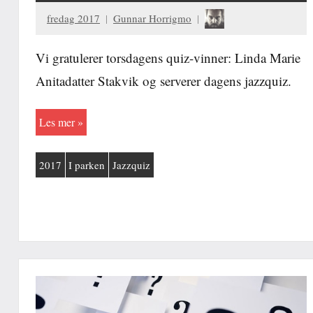
fredag 2017
Gunnar Horrigmo
Vi gratulerer torsdagens quiz-vinner: Linda Marie
Anitadatter Stakvik og serverer dagens jazzquiz.
Les mer
2017
I parken
Jazzquiz