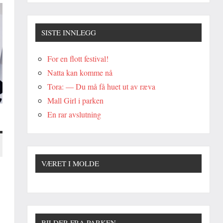
SISTE INNLEGG
For en flott festival!
Natta kan komme nå
Tora: — Du må få huet ut av ræva
Mall Girl i parken
En rar avslutning
VÆRET I MOLDE
BILDER FRA PARKEN