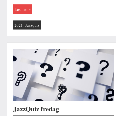
Les mer
2021
Jazzquiz
JazzQuiz fredag