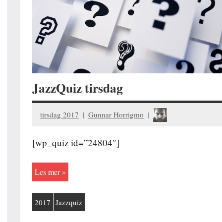
JazzQuiz tirsdag
tirsdag 2017
Gunnar Horrigmo
[wp_quiz id=”24804″]
Les mer
2017
Jazzquiz