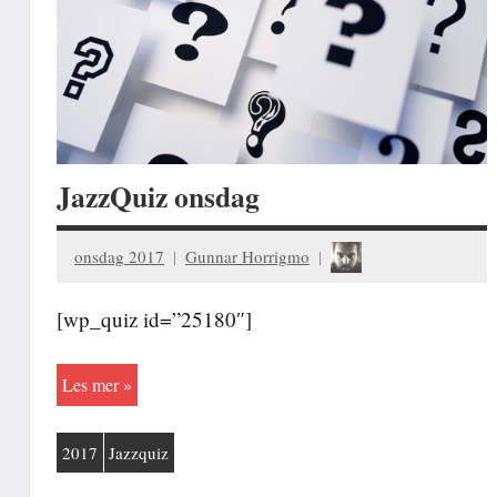
JazzQuiz onsdag
onsdag 2017
Gunnar Horrigmo
[wp_quiz id=”25180″]
Les mer
2017
Jazzquiz