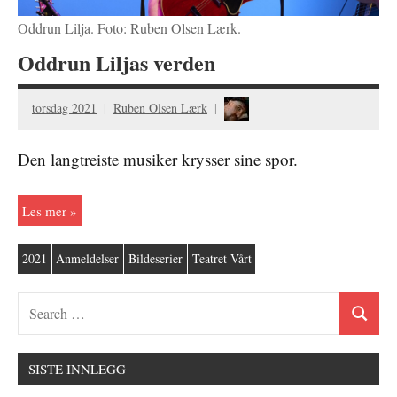
Oddrun Lilja. Foto: Ruben Olsen Lærk.
Oddrun Liljas verden
torsdag 2021
Ruben Olsen Lærk
Den langtreiste musiker krysser sine spor.
Les mer
2021
Anmeldelser
Bildeserier
Teatret Vårt
SISTE INNLEGG