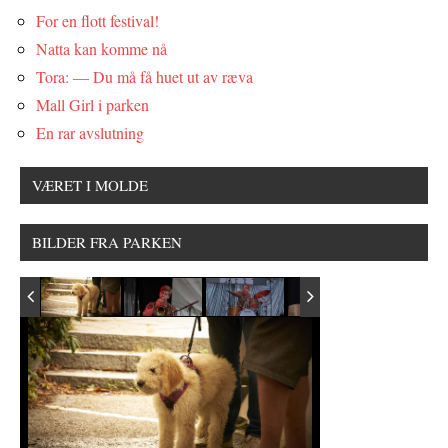
For en flott festival!
Natta kan komme nå
Tora: — Du må få huet ut av ræva
Mall Girl i parken
En rar avslutning
VÆRET I MOLDE
BILDER FRA PARKEN