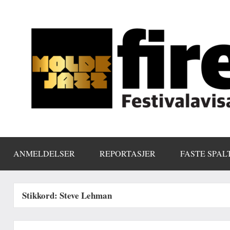
Skip
to
content
ANMELDELSER
REPORTASJER
FASTE SPAL
Stikkord:
Steve Lehman