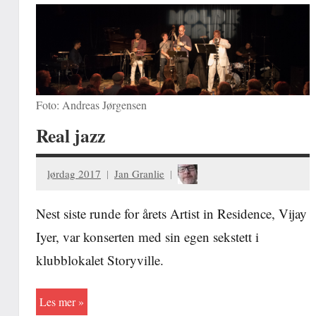
Foto: Andreas Jørgensen
Real jazz
lørdag 2017
Jan Granlie
Nest siste runde for årets Artist in Residence, Vijay
Iyer, var konserten med sin egen sekstett i
klubblokalet Storyville.
Les mer