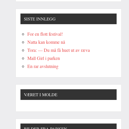
SISTE INNLEGG
For en flott festival!
Natta kan komme nå
Tora: — Du må få huet ut av ræva
Mall Girl i parken
En rar avslutning
VÆRET I MOLDE
BILDER FRA PARKEN