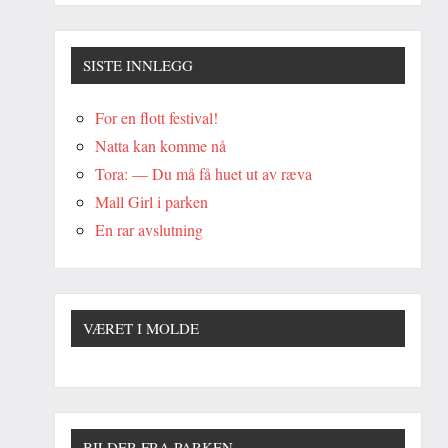
SISTE INNLEGG
For en flott festival!
Natta kan komme nå
Tora: — Du må få huet ut av ræva
Mall Girl i parken
En rar avslutning
VÆRET I MOLDE
BILDER FRA PARKEN