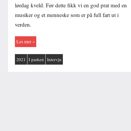
lørdag kveld. Før dette fikk vi en god prat med en
musiker og et menneske som er på full fart ut i
verden.
Les mer
2021
I parken
Intervju