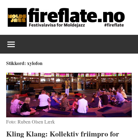
Skip
to
content
Fireflate
Stikkord:
xylofon
Foto: Ruben Olsen Lærk
Kling Klang: Kollektiv friimpro for