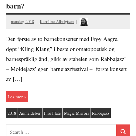
barn?
mandag 2018
Karoline Albrigtsen
Den første av to barnekonserter med Frøy Aagre,
døpt “Kling Klang” i beste onomatopoetisk og
barnespråklig ånd, gikk av stabelen som Rabbajazz’
– Moldejazz’ egen barnejazzfestival – første konsert
av […]
Les mer
2018
Anmeldelser
Fire Flate
Magic Mirrors
Rabbajazz