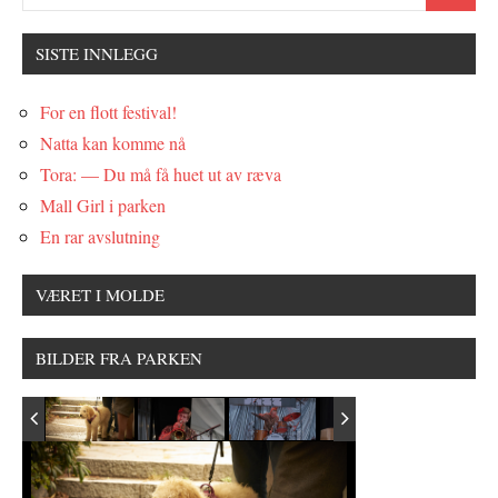
SISTE INNLEGG
For en flott festival!
Natta kan komme nå
Tora: — Du må få huet ut av ræva
Mall Girl i parken
En rar avslutning
VÆRET I MOLDE
BILDER FRA PARKEN