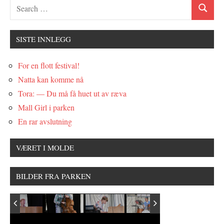
SISTE INNLEGG
For en flott festival!
Natta kan komme nå
Tora: — Du må få huet ut av ræva
Mall Girl i parken
En rar avslutning
VÆRET I MOLDE
BILDER FRA PARKEN