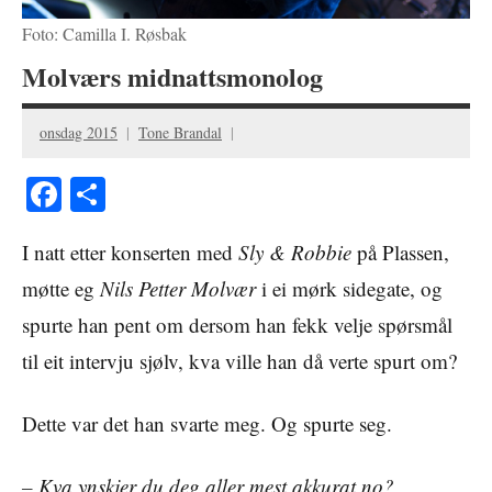
Foto: Camilla I. Røsbak
Molværs midnattsmonolog
onsdag 2015
Tone Brandal
Facebook
Share
I natt etter konserten med
Sly & Robbie
på Plassen,
møtte eg
Nils Petter Molvær
i ei mørk sidegate, og
spurte han pent om dersom han fekk velje spørsmål
til eit intervju sjølv, kva ville han då verte spurt om?
Dette var det han svarte meg. Og spurte seg.
– Kva ynskjer du deg aller mest akkurat no?