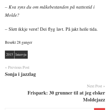
– Kva syns du om måkebestanden på nattestid i
Molde?
– Slett ikkje verst! Dei flyg lavt. På jakt heile tida.
Besøkt 28 ganger
2015
Intervju
Innleggsnavigasjon
Previous Post
Sonja i jazzlag
Next Post
Frispark: 30 grunner til at jeg elsker
Moldejazz