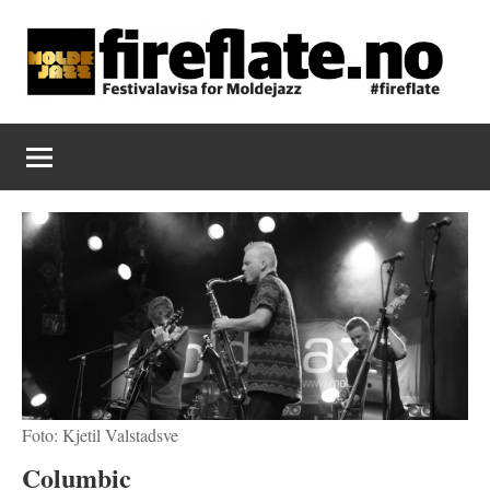
Skip
to
content
Fireflate
Foto: Kjetil Valstadsve
Columbic