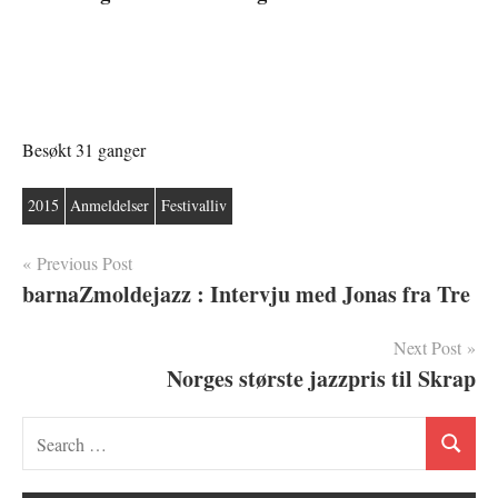
Besøkt 31 ganger
2015
Anmeldelser
Festivalliv
Innleggsnavigasjon
Previous Post
barnaZmoldejazz : Intervju med Jonas fra Tre
Next Post
Norges største jazzpris til Skrap