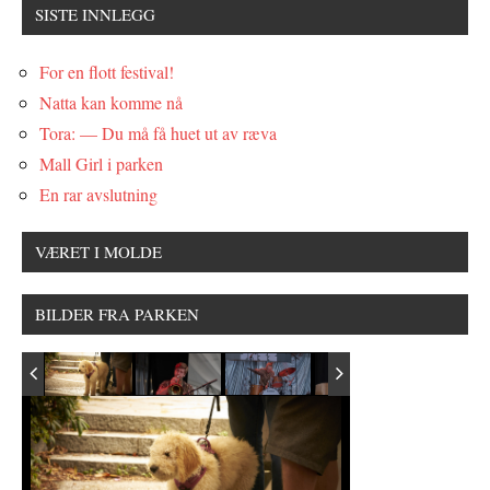
SISTE INNLEGG
For en flott festival!
Natta kan komme nå
Tora: — Du må få huet ut av ræva
Mall Girl i parken
En rar avslutning
VÆRET I MOLDE
BILDER FRA PARKEN