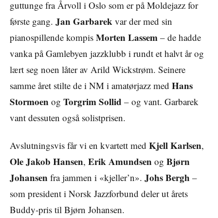
guttunge fra Årvoll i Oslo som er på Moldejazz for
Jan Garbarek
første gang.
var der med sin
Morten Lassem
pianospillende kompis
– de hadde
vanka på Gamlebyen jazzklubb i rundt et halvt år og
lært seg noen låter av Arild Wickstrøm. Seinere
Hans
samme året stilte de i NM i amatørjazz med
Stormoen
Torgrim Sollid
og
– og vant. Garbarek
vant dessuten også solistprisen.
Kjell Karlsen
Avslutningsvis får vi en kvartett med
,
Ole Jakob Hansen
Erik Amundsen
Bjørn
,
og
Johansen
Johs Bergh
fra jammen i «kjeller’n».
–
som president i Norsk Jazzforbund deler ut årets
Buddy-pris til Bjørn Johansen.