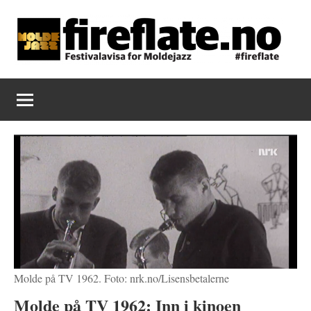
Skip
to
content
Fireflate
Molde på TV 1962. Foto: nrk.no/Lisensbetalerne
Molde på TV 1962: Inn i kinoen