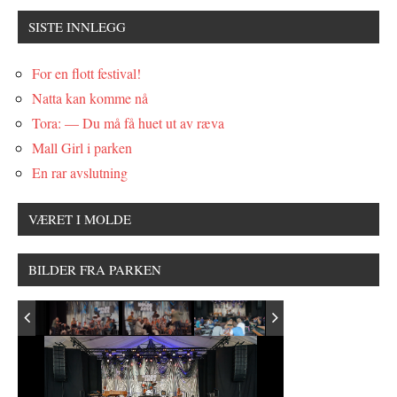
SISTE INNLEGG
For en flott festival!
Natta kan komme nå
Tora: — Du må få huet ut av ræva
Mall Girl i parken
En rar avslutning
VÆRET I MOLDE
BILDER FRA PARKEN