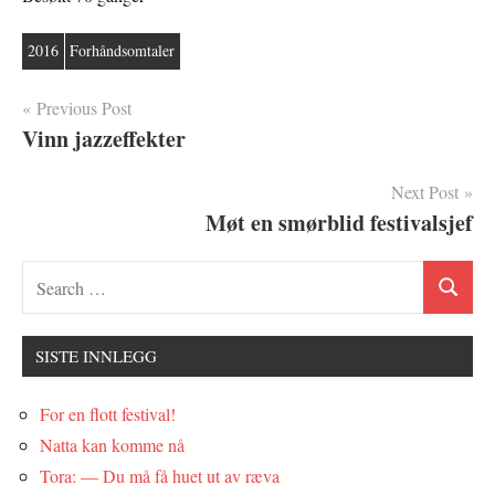
2016
Forhåndsomtaler
Innleggsnavigasjon
Previous Post
Vinn jazzeffekter
Next Post
Møt en smørblid festivalsjef
SISTE INNLEGG
For en flott festival!
Natta kan komme nå
Tora: — Du må få huet ut av ræva