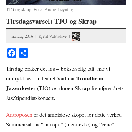
TJO og skrap. Foto: Andre Løyning
Tirsdagsvarsel: TJO og Skrap
mandag 2016
Kjetil Valstadsve
Facebook
Share
Tirsdag braker det løs – bokstavelig talt, har vi
Trondheim
inntrykk av – i Teatret Vårt når
Jazzorkester
Skrap
(TJO) og duoen
fremfører årets
JazZtipendiat-konsert.
Antroposen
er det ambisiøse skopet for dette verket.
Sammensatt av “antropo” (menneske) og “cene”