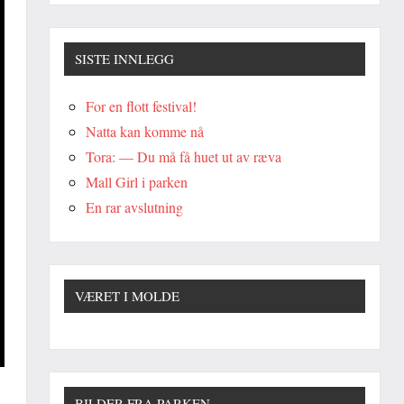
SISTE INNLEGG
For en flott festival!
Natta kan komme nå
Tora: — Du må få huet ut av ræva
Mall Girl i parken
En rar avslutning
VÆRET I MOLDE
BILDER FRA PARKEN