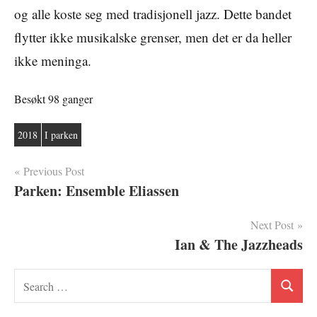
og alle koste seg med tradisjonell jazz. Dette bandet
flytter ikke musikalske grenser, men det er da heller
ikke meninga.
Besøkt 98 ganger
2018
I parken
Innleggsnavigasjon
Previous Post
Parken: Ensemble Eliassen
Next Post
Ian & The Jazzheads