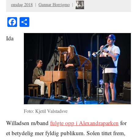
onsdag 2018
Gunnar Horrigmo
Facebook
Share
Ida
Foto: Kjetil Valstadsve
Willadsen m/band
fulgte opp i Alexandraparken
for
et betydelig mer fyldig publikum. Solen tittet frem,