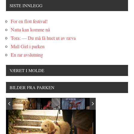
SISTE INNLEGG
For en flott festival!
Natta kan komme nå
Tora: — Du må få huet ut av ræva
Mall Girl i parken
En rar avslutning
VÆRET I MOLDE
BILDER FRA PARKEN