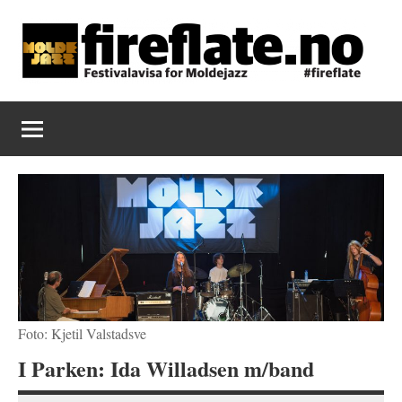
Skip
to
content
Fireflate
Foto: Kjetil Valstadsve
I Parken: Ida Willadsen m/band