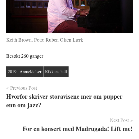
Keith Brown. Foto: Ruben Olsen Lærk
Besøkt 260 ganger
2019
Anmeldelser
Kikkans hall
Innleggsnavigasjon
Previous Post
Hvorfor skriver storavisene mer om pupper
enn om jazz?
Next Post
For en konsert med Madrugada! Lift me!