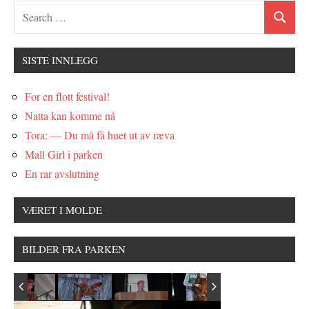
SISTE INNLEGG
For en flott festival!
Natta kan komme nå
Tora: — Du må få huet ut av ræva
Mall Girl i parken
En rar avslutning
VÆRET I MOLDE
BILDER FRA PARKEN