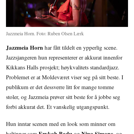
Jazzmeia Horn. Foto: Ruben Olsen Lærk
Jazzmeia Horn
har fått tildelt en ypperlig scene.
Jazzsjangeren hun representerer er akkurat innenfor
Kikkans Halls prosjekt; høykvalitets standardjazz.
Problemet er at Moldeværet viser seg på sitt beste. I
publikum er det dessverre litt for mange tomme
stoler, og Jazzmeia prøver sitt beste for å jobbe seg
forbi akkurat det. Et vanskelig utgangspunkt.
Hun inntar scenen med en look som minner om
Erykah Badu
Nina Simone
heltinner som
og
, og