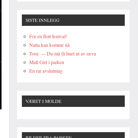
SISTE INNLEGG
For en flott festival!
Natta kan komme nå
Tora: — Du må få huet ut av ræva
Mall Girl i parken
En rar avslutning
VÆRET I MOLDE
BILDER FRA PARKEN