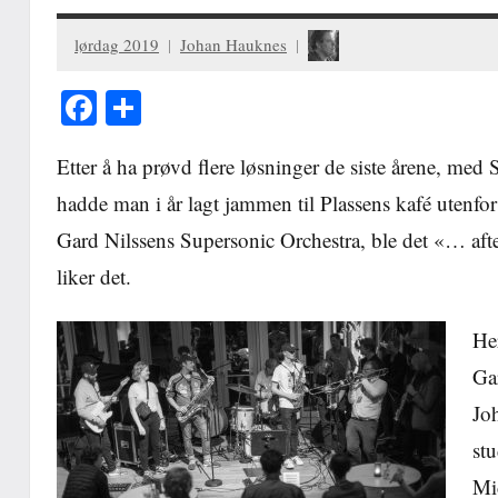
lørdag 2019
Johan Hauknes
Facebook
Share
Etter å ha prøvd flere løsninger de siste årene, med S
hadde man i år lagt jammen til Plassens kafé utenfor 
Gard Nilssens Supersonic Orchestra, ble det «… after
liker det.
Her
Ga
Jo
stu
Mi