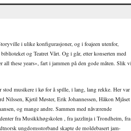
toryville i ulike konfigurasjoner, og i foajeen utenfor,
biblioteket og Teatret Vårt. Og i går, etter konserten med
 all these years», fart i jammen på den gode måten. Slik v
 stod musikere i kø for å spille, i lang, lang rekke. Her var
rd Nilssen, Kjetil Møster, Erik Johannessen, Håkon Mjåset
hansen, og mange andre. Sammen med nåværende
denter fra Musikkhøgskolen , fra jazzlinja i Trondheim, fra
dtnorsk ungdomsstorband skapte de moldebasert jam-