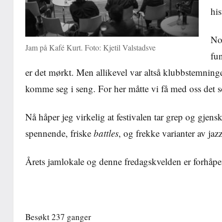
his
Noe
Jam på Kafé Kurt. Foto: Kjetil Valstadsve
fun
er det mørkt. Men allikevel var altså klubbstemninge
komme seg i seng. For her måtte vi få med oss det 
Nå håper jeg virkelig at festivalen tar grep og gjen
spennende, friske
battles
, og frekke varianter av ja
Årets jamlokale og denne fredagskvelden er forhåpen
Besøkt 237 ganger