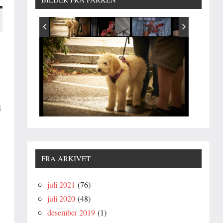
i
FRA ARKIVET
juli 2021
(76)
juli 2020
(48)
desember 2019
(1)