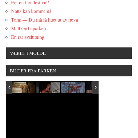
For en flott festival!
Natta kan komme nå
Tora: — Du må få huet ut av ræva
Mall Girl i parken
En rar avslutning
VÆRET I MOLDE
BILDER FRA PARKEN