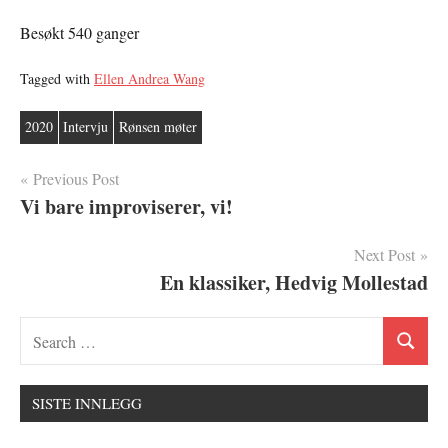
Besøkt 540 ganger
Tagged with
Ellen Andrea Wang
2020
Intervju
Rønsen møter
Innleggsnavigasjon
Previous Post
Vi bare improviserer, vi!
Next Post
En klassiker, Hedvig Mollestad
SISTE INNLEGG