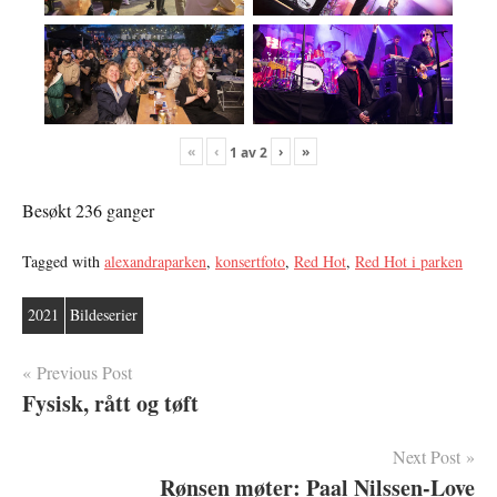
«
‹
›
»
1
av
2
Besøkt 236 ganger
Tagged with
alexandraparken
,
konsertfoto
,
Red Hot
,
Red Hot i parken
2021
Bildeserier
Innleggsnavigasjon
Previous Post
Fysisk, rått og tøft
Next Post
Rønsen møter: Paal Nilssen-Love