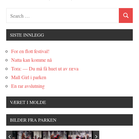
SISTE INNLEGG
For en flott festival!
Natta kan komme nå
Tora: — Du må få huet ut av ræva
Mall Girl i parken
En rar avslutning
VÆRET I MOLDE
BILDER FRA PARKEN