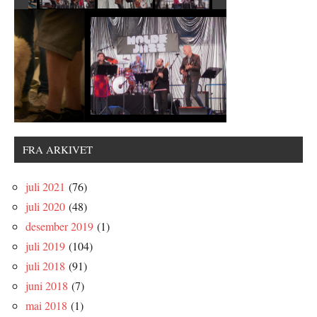
FRA ARKIVET
juli 2021
(76)
juli 2020
(48)
desember 2019
(1)
juli 2019
(104)
juli 2018
(91)
juni 2018
(7)
mai 2018
(1)