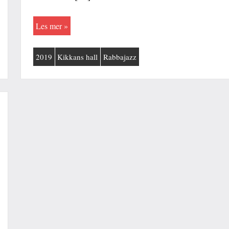
Les mer
2019
Kikkans hall
Rabbajazz