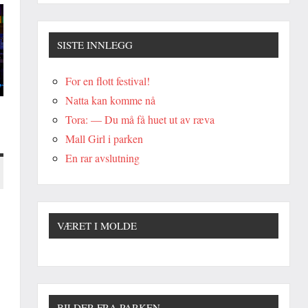
SISTE INNLEGG
For en flott festival!
Natta kan komme nå
Tora: — Du må få huet ut av ræva
Mall Girl i parken
En rar avslutning
VÆRET I MOLDE
BILDER FRA PARKEN