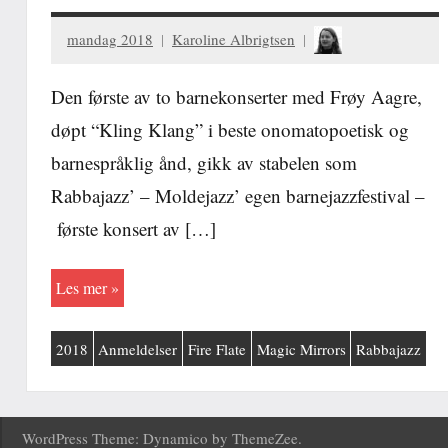
mandag 2018
Karoline Albrigtsen
Den første av to barnekonserter med Frøy Aagre,
døpt “Kling Klang” i beste onomatopoetisk og
barnespråklig ånd, gikk av stabelen som
Rabbajazz’ – Moldejazz’ egen barnejazzfestival –
første konsert av […]
Les mer
2018
Anmeldelser
Fire Flate
Magic Mirrors
Rabbajazz
WordPress Theme: Dynamico by ThemeZee.