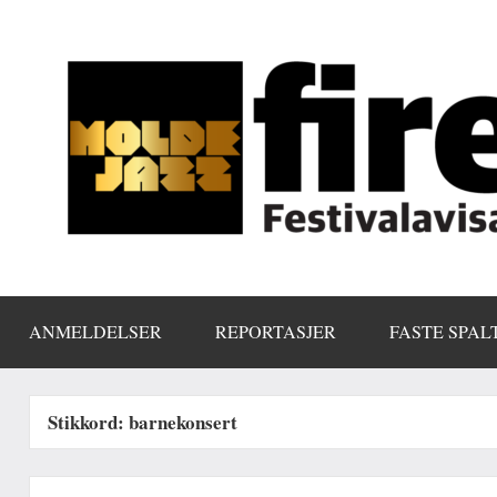
Skip
to
content
ANMELDELSER
REPORTASJER
FASTE SPAL
Stikkord:
barnekonsert