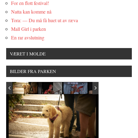
For en flott festival!
Natta kan komme nå
Tora: — Du må få huet ut av ræva
Mall Girl i parken
En rar avslutning
VÆRET I MOLDE
BILDER FRA PARKEN