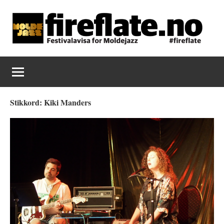
Skip
to
content
Fireflate
Stikkord:
Kiki Manders