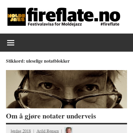
Skip
to
content
Fireflate
Stikkord:
uleselige notatblokker
Om å gjøre notater underveis
lørdag 2018
Arild Rønsen