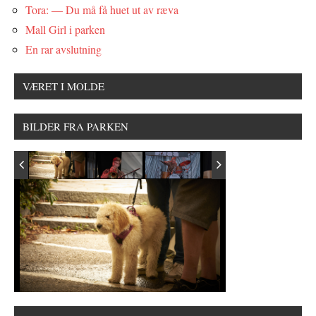
Tora: — Du må få huet ut av ræva
Mall Girl i parken
En rar avslutning
VÆRET I MOLDE
BILDER FRA PARKEN