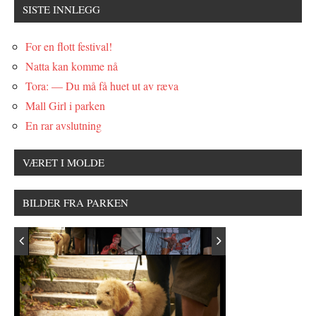
SISTE INNLEGG
For en flott festival!
Natta kan komme nå
Tora: — Du må få huet ut av ræva
Mall Girl i parken
En rar avslutning
VÆRET I MOLDE
BILDER FRA PARKEN