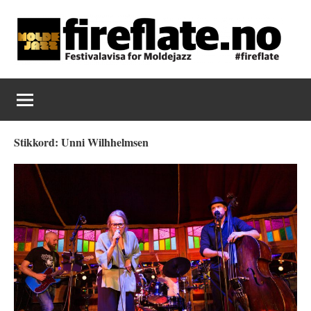
Skip
to
content
Fireflate
Stikkord:
Unni Wilhhelmsen