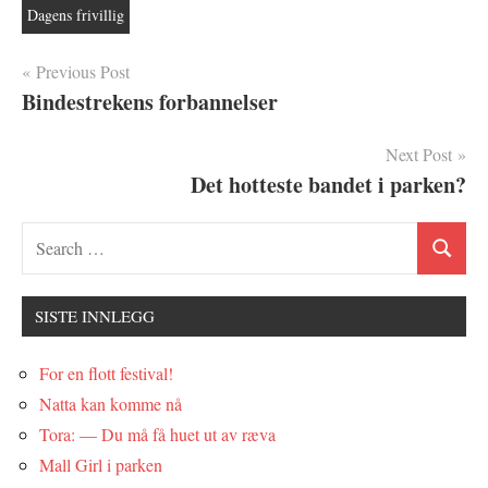
Dagens frivillig
Innleggsnavigasjon
Previous Post
Bindestrekens forbannelser
Next Post
Det hotteste bandet i parken?
SISTE INNLEGG
For en flott festival!
Natta kan komme nå
Tora: — Du må få huet ut av ræva
Mall Girl i parken