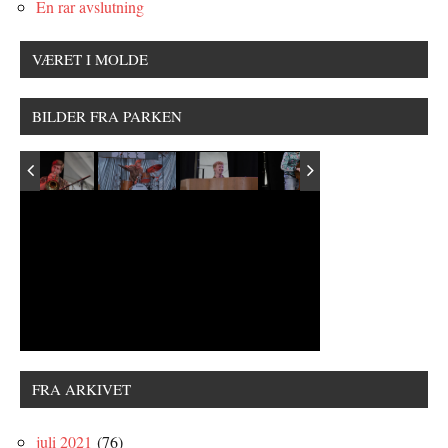
En rar avslutning
VÆRET I MOLDE
BILDER FRA PARKEN
FRA ARKIVET
juli 2021
(76)