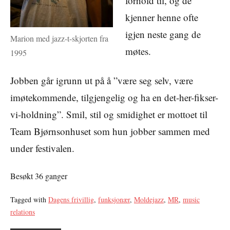
forhold til, og de
kjenner henne ofte
igjen neste gang de
Marion med jazz-t-skjorten fra
møtes.
1995
Jobben går igrunn ut på å ”være seg selv, være
imøtekommende, tilgjengelig og ha en det-her-fikser-
vi-holdning”. Smil, stil og smidighet er mottoet til
Team Bjørnsonhuset som hun jobber sammen med
under festivalen.
Besøkt 36 ganger
Tagged with
Dagens frivillig
,
funksjonær
,
Moldejazz
,
MR
,
music
relations