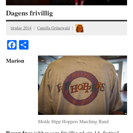
Dagens frivillig
tirsdag 2014
Camilla Grünewald
Facebook
Share
Marion
Molde Hipp Hoppers Marching Band
Røsandnes
jobber som frivillig på sin 14. festival –