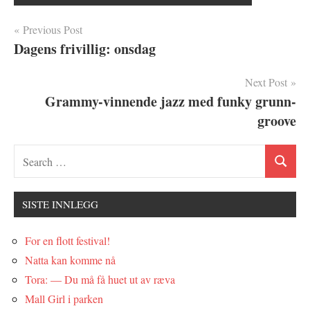
Innleggsnavigasjon
Previous Post
Dagens frivillig: onsdag
Next Post
Grammy-vinnende jazz med funky grunn-
groove
SISTE INNLEGG
For en flott festival!
Natta kan komme nå
Tora: — Du må få huet ut av ræva
Mall Girl i parken