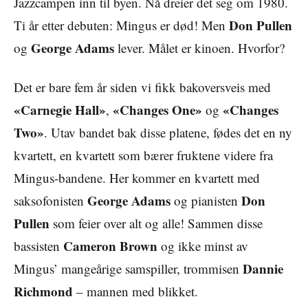
Jazzcampen inn til byen. Nå dreier det seg om 1980.
Don Pullen
Ti år etter debuten: Mingus er død! Men
George Adams
og
lever. Målet er kinoen. Hvorfor?
Det er bare fem år siden vi fikk bakoversveis med
«Carnegie Hall»
«Changes One»
«Changes
,
og
Two»
. Utav bandet bak disse platene, fødes det en ny
kvartett, en kvartett som bærer fruktene videre fra
Mingus-bandene. Her kommer en kvartett med
George Adams
Don
saksofonisten
og pianisten
Pullen
som feier over alt og alle! Sammen disse
Cameron Brown
bassisten
og ikke minst av
Dannie
Mingus’ mangeårige samspiller, trommisen
Richmond
– mannen med blikket.