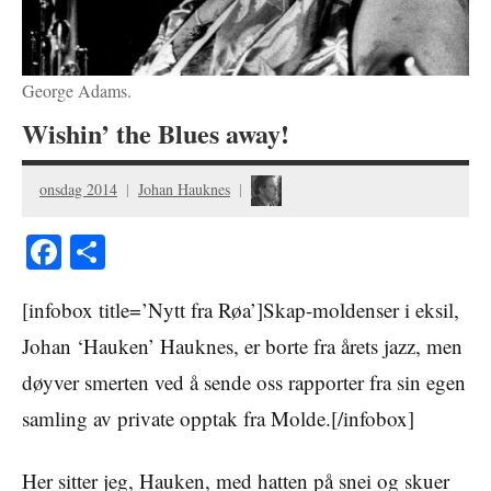
George Adams.
Wishin’ the Blues away!
onsdag 2014
Johan Hauknes
Facebook
Share
[infobox title=’Nytt fra Røa’]Skap-moldenser i eksil,
Johan ‘Hauken’ Hauknes, er borte fra årets jazz, men
døyver smerten ved å sende oss rapporter fra sin egen
samling av private opptak fra Molde.[/infobox]
Her sitter jeg, Hauken, med hatten på snei og skuer