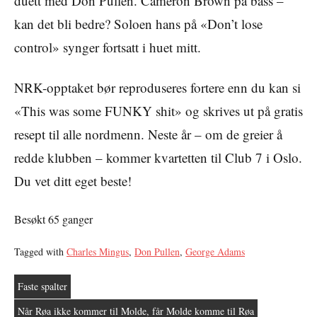
duett med Don Pullen. Cameron Brown på bass –
kan det bli bedre? Soloen hans på «Don’t lose
control» synger fortsatt i huet mitt.
NRK-opptaket bør reproduseres fortere enn du kan si
«This was some FUNKY shit» og skrives ut på gratis
resept til alle nordmenn. Neste år – om de greier å
redde klubben – kommer kvartetten til Club 7 i Oslo.
Du vet ditt eget beste!
Besøkt 65 ganger
Tagged with
Charles Mingus
,
Don Pullen
,
George Adams
Faste spalter
Når Røa ikke kommer til Molde, får Molde komme til Røa