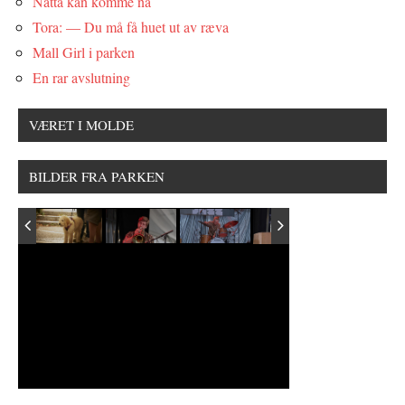
Natta kan komme nå
Tora: — Du må få huet ut av ræva
Mall Girl i parken
En rar avslutning
VÆRET I MOLDE
BILDER FRA PARKEN