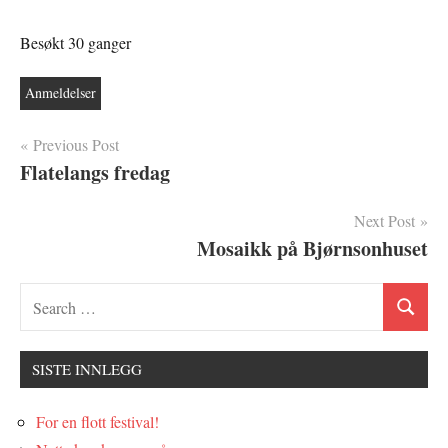
Besøkt 30 ganger
Anmeldelser
Innleggsnavigasjon
Previous Post
Flatelangs fredag
Next Post
Mosaikk på Bjørnsonhuset
SISTE INNLEGG
For en flott festival!