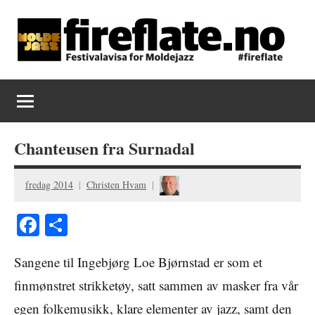
Skip
to
content
Fireflate
Chanteusen fra Surnadal
fredag 2014
Christen Hvam
Facebook
Share
Sangene til Ingebjørg Loe Bjørnstad er som et
finmønstret strikketøy, satt sammen av masker fra vår
egen folkemusikk, klare elementer av jazz, samt den