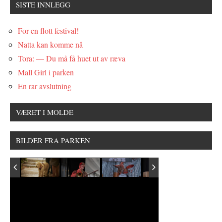
SISTE INNLEGG
For en flott festival!
Natta kan komme nå
Tora: — Du må få huet ut av ræva
Mall Girl i parken
En rar avslutning
VÆRET I MOLDE
BILDER FRA PARKEN