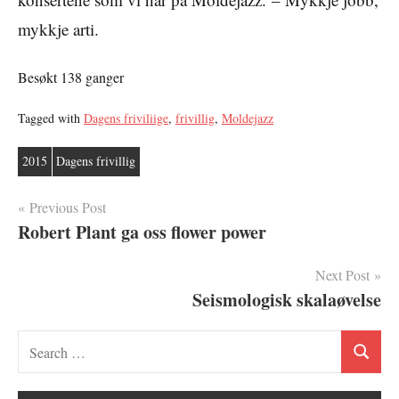
mykkje arti.
Besøkt 138 ganger
Tagged with
Dagens friviliige
,
frivillig
,
Moldejazz
2015
Dagens frivillig
Innleggsnavigasjon
Previous Post
Robert Plant ga oss flower power
Next Post
Seismologisk skalaøvelse