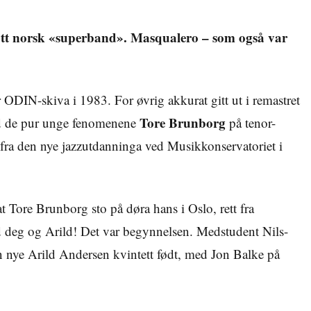
 nytt norsk «superband». Masqualero – som også var
 ODIN-skiva i 1983. For øvrig akkurat gitt ut i remastret
Tore Brunborg
med de pur unge fenomenene
på tenor-
 fra den nye jazzutdanninga ved Musikkonservatoriet i
t Tore Brunborg sto på døra hans i Oslo, rett fra
med deg og Arild! Det var begynnelsen. Medstudent Nils-
 nye Arild Andersen kvintett født, med Jon Balke på