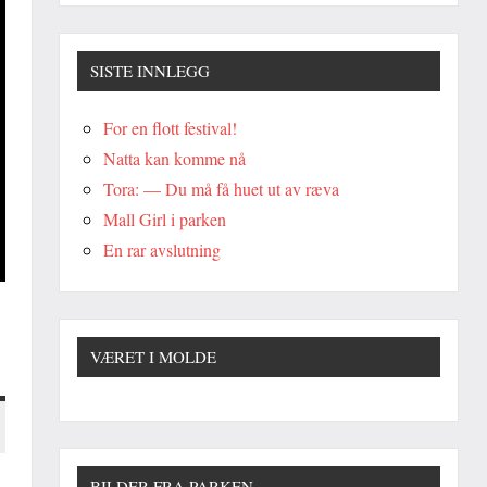
SISTE INNLEGG
For en flott festival!
Natta kan komme nå
Tora: — Du må få huet ut av ræva
Mall Girl i parken
En rar avslutning
VÆRET I MOLDE
BILDER FRA PARKEN