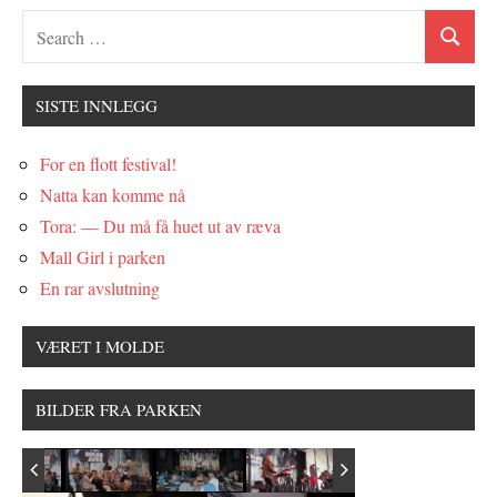
SISTE INNLEGG
For en flott festival!
Natta kan komme nå
Tora: — Du må få huet ut av ræva
Mall Girl i parken
En rar avslutning
VÆRET I MOLDE
BILDER FRA PARKEN