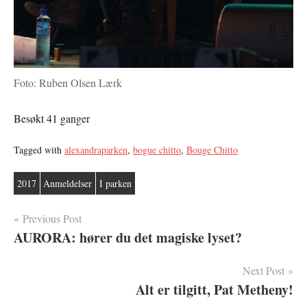
Foto: Ruben Olsen Lærk
Besøkt 41 ganger
Tagged with
alexandraparken
,
bogue chitto
,
Bouge Chitto
2017
Anmeldelser
I parken
Innleggsnavigasjon
Previous Post
AURORA: hører du det magiske lyset?
Next Post
Alt er tilgitt, Pat Metheny!