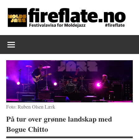
Skip
to
content
Fireflate
Foto: Ruben Olsen Lærk
På tur over grønne landskap med
Bogue Chitto