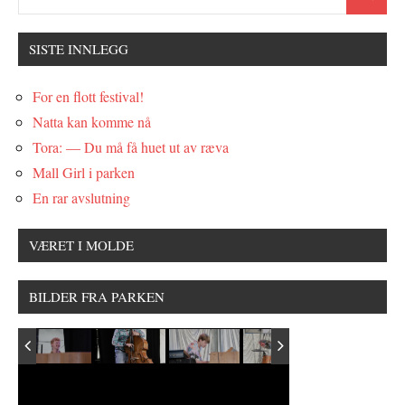
SISTE INNLEGG
For en flott festival!
Natta kan komme nå
Tora: — Du må få huet ut av ræva
Mall Girl i parken
En rar avslutning
VÆRET I MOLDE
BILDER FRA PARKEN