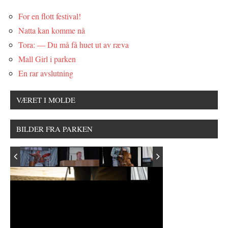
For en flott festival!
Natta kan komme nå
Tora: — Du må få huet ut av ræva
Mall Girl i parken
En rar avslutning
VÆRET I MOLDE
BILDER FRA PARKEN