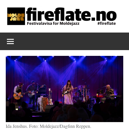
Skip
to
content
Fireflate
Ida Jenshus. Foto: Moldejazz/Dagfinn Reppen.