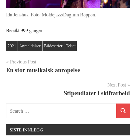
Ida Jenshus. Foto: Moldejazz/Dagfinn Reppen.
Besøkt 999 ganger
2021
Anmeldelser
Bildeserier
Teltet
Innleggsnavigasjon
Previous Post
En stor musikalsk anropelse
Next Post
Stipendiater i skiftarbeid
SISTE INNLEGG