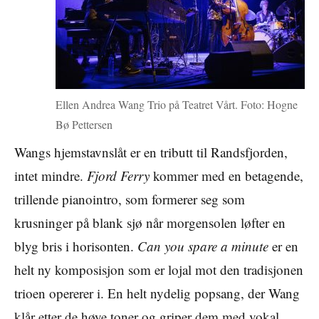
Ellen Andrea Wang Trio på Teatret Vårt. Foto: Hogne
Bø Pettersen
Wangs hjemstavnslåt er en tributt til Randsfjorden,
intet mindre.
Fjord Ferry
kommer med en betagende,
trillende pianointro, som formerer seg som
krusninger på blank sjø når morgensolen løfter en
blyg bris i horisonten.
Can you spare a minute
er en
helt ny komposisjon som er lojal mot den tradisjonen
trioen opererer i. En helt nydelig popsang, der Wang
klår etter de høye toner og griper dem med vokal