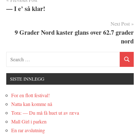
Innleggsnavigasjon
— I e’ så klar!
Next Post
9 Grader Nord kaster glans over 62.7 grader
nord
SISTE INNLEGG
For en flott festival!
Natta kan komme nå
Tora: — Du må få huet ut av ræva
Mall Girl i parken
En rar avslutning