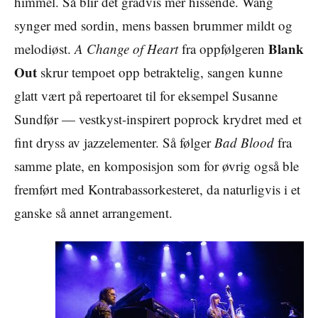
himmel. Så blir det gradvis mer hissende. Wang
synger med sordin, mens bassen brummer mildt og
Blank
melodiøst.
A Change of Heart
fra oppfølgeren
Out
skrur tempoet opp betraktelig, sangen kunne
glatt vært på repertoaret til for eksempel Susanne
Sundfør — vestkyst-inspirert poprock krydret med et
fint dryss av jazzelementer. Så følger
Bad Blood
fra
samme plate, en komposisjon som for øvrig også ble
fremført med Kontrabassorkesteret, da naturligvis i et
ganske så annet arrangement.