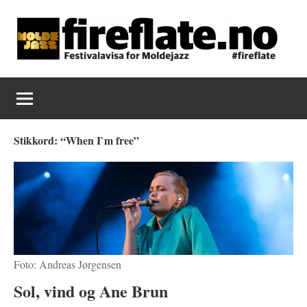
Skip
to
content
Fireflate
Stikkord:
“When I`m free”
Foto: Andreas Jørgensen
Sol, vind og Ane Brun