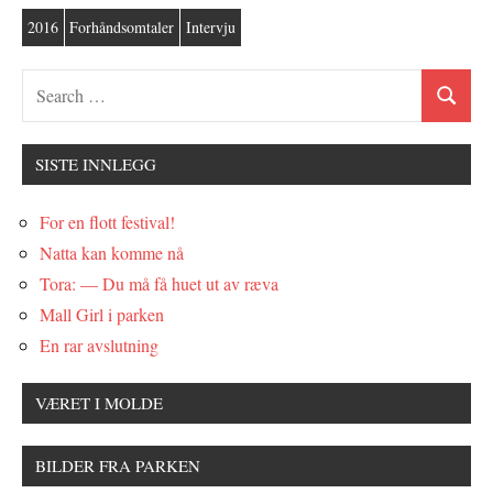
2016
Forhåndsomtaler
Intervju
SISTE INNLEGG
For en flott festival!
Natta kan komme nå
Tora: — Du må få huet ut av ræva
Mall Girl i parken
En rar avslutning
VÆRET I MOLDE
BILDER FRA PARKEN