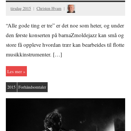
tirsdag 2015
Christen Hvam
“Alle gode ting er tre” er det noe som heter, og under
den første konserten på barnaZmoldejazz kan små og
store få oppleve hvordan trær kan bearbeides til flotte
musikkinstrumenter. […]
Les mer
2015
Forhåndsomtaler