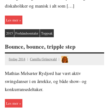
diskaholiker og manisk i alt som […]
Les mer
2015
Forhåndsomtaler
Toppsak
Bounce, bounce, tripple step
fredag 2014
Camilla Grünewald
Mathias Melsæter Rydjord har vært aktiv
swingdanser i en årrekke, og både show- og
konkurransedeltaker.
Les mer