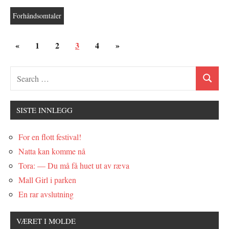
Forhåndsomtaler
Innleggnavigasjon
Previous
Next
«
1
2
3
4
»
Posts
Posts
SISTE INNLEGG
For en flott festival!
Natta kan komme nå
Tora: — Du må få huet ut av ræva
Mall Girl i parken
En rar avslutning
VÆRET I MOLDE