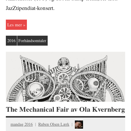
JazZtipendiat-konsert.
Les mer
2016
Forhåndsomtaler
The Mechanical Fair av Ola Kvernberg
mandag 2016
Ruben Olsen Lærk