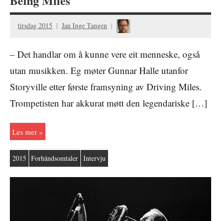
Being Miles
tirsdag 2015
Jan Inge Tangen
– Det handlar om å kunne vere eit menneske, også
utan musikken. Eg møter Gunnar Halle utanfor
Storyville etter første framsyning av Driving Miles.
Trompetisten har akkurat møtt den legendariske […]
Les mer
2015
Forhåndsomtaler
Intervju