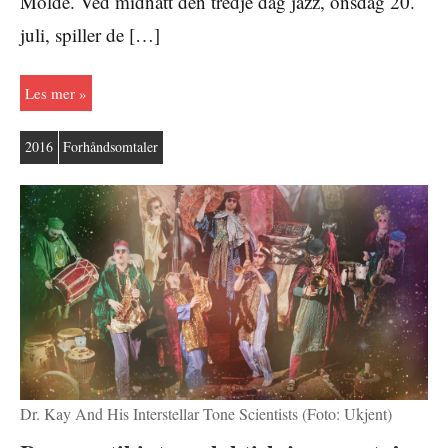
Molde. Ved midnatt den tredje dag jazz, onsdag 20.
juli, spiller de […]
Les mer
2016
Forhåndsomtaler
Dr. Kay And His Interstellar Tone Scientists (Foto: Ukjent)