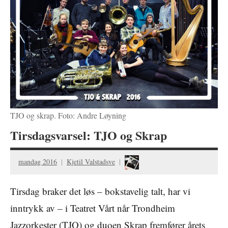
TJO og skrap. Foto: Andre Løyning
Tirsdagsvarsel: TJO og Skrap
mandag 2016
Kjetil Valstadsve
Tirsdag braker det løs – bokstavelig talt, har vi
inntrykk av – i Teatret Vårt når Trondheim
Jazzorkester (TJO) og duoen Skrap fremfører årets