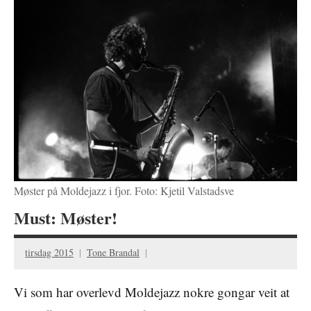
Møster på Moldejazz i fjor. Foto: Kjetil Valstadsve
Must: Møster!
tirsdag 2015
Tone Brandal
Vi som har overlevd Moldejazz nokre gongar veit at