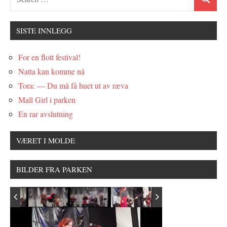
SISTE INNLEGG
For en flott festival!
Natta kan komme nå
Tora: — Du må få huet ut av ræva
Mall Girl i parken
En rar avslutning
VÆRET I MOLDE
BILDER FRA PARKEN