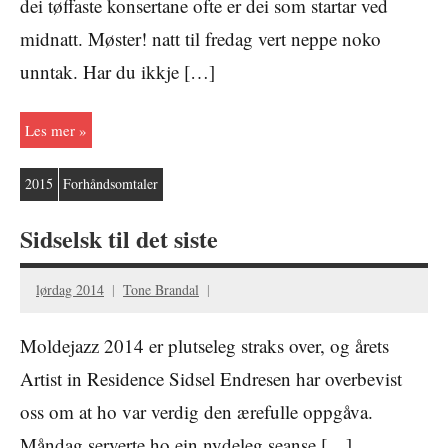
dei tøffaste konsertane ofte er dei som startar ved
midnatt. Møster! natt til fredag vert neppe noko
unntak. Har du ikkje […]
Les mer
2015
Forhåndsomtaler
Sidselsk til det siste
lørdag 2014
Tone Brandal
Moldejazz 2014 er plutseleg straks over, og årets
Artist in Residence Sidsel Endresen har overbevist
oss om at ho var verdig den ærefulle oppgåva.
Måndag serverte ho ein nydeleg seanse […]