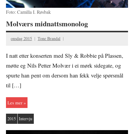
Foto: Camilla I. Røsbak
Molværs midnattsmonolog
onsdag 2015
Tone Brandal
I natt etter konserten med Sly & Robbie på Plassen,
møtte eg Nils Petter Molvær i ei mørk sidegate, og
spurte han pent om dersom han fekk velje spørsmål
til […]
Les mer
2015
Intervju