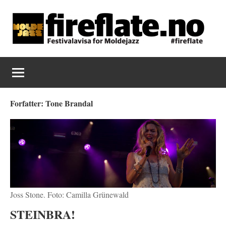
Skip
to
content
Fireflate
Forfatter:
Tone Brandal
Joss Stone. Foto: Camilla Grünewald
STEINBRA!